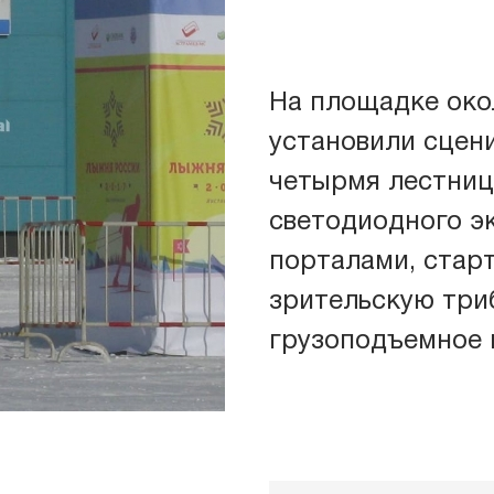
На площадке ок
установили сцен
ические комплексы
Звук
четырмя лестниц
светодиодного э
иумы
Свет
порталами, стар
зрительскую триб
уны
Связ
грузоподъемное 
товые башни
Энер