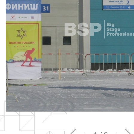
О компании
Сцен
Под
Партнёры
Триб
Заказчики
Пуль
Должники