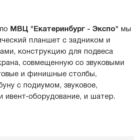
оло
МВЦ "Екатеринбург - Экспо"
мы
ический планшет с задником и
овое оборудование
ами, конструкцию для подвеса
крана, совмещенную со звуковыми
овое оборудование
товые и финишные столбы,
уну с подиумом, звуковое,
ь
и ивент-оборудование, и шатер.
гообеспечение