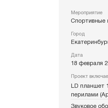
ры
Клим
Мероприятие
Спортивные 
ждения
Город
Екатеринбур
Дата
18 февраля 2
Проект включае
LD планшет 1
перилами (Арт
Звуковое об