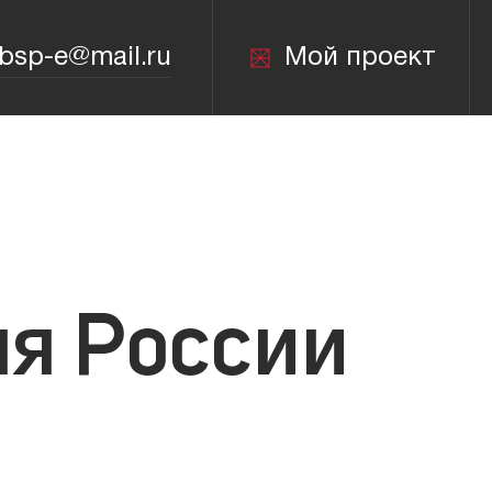
bsp-e@mail.ru
Мой проект
bsp-e@mail.ru
я России