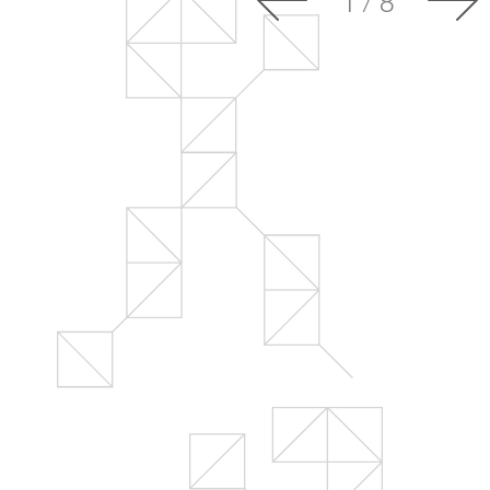
1
/
8
Шат
Контакты
Огра