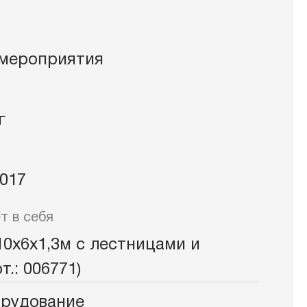
ат-оборудование
мероприятия
г
017
т в себя
0х6х1,3м с лестницами и
.: 006771)
орудование