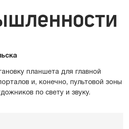
ышленности
овое оборудование
овое оборудование
льска
ь
тановку планшета для главной
порталов и, конечно, пультовой зоны
удожников по свету и звуку.
гообеспечение
ат-оборудование