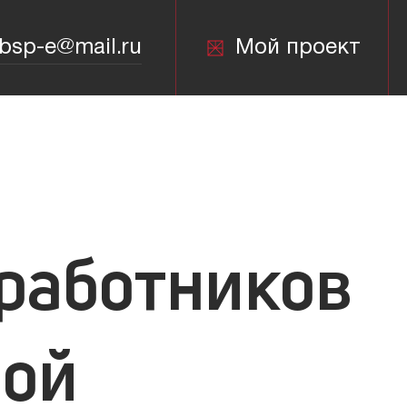
bsp-e@mail.ru
Мой проект
bsp-e@mail.ru
работников
ной