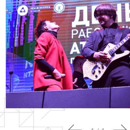
О компании
Сцен
Под
Партнёры
Триб
Заказчики
Пуль
Должники
Шат