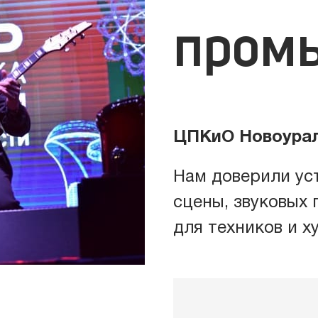
пром
ические комплексы
Звук
иумы
Свет
ЦПКиО Новоура
уны
Связ
Нам доверили ус
сцены, звуковых 
для техников и х
товые башни
Энер
ры
Клим