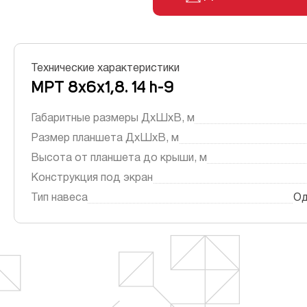
Должники
Шат
Контакты
Технические характеристики
МРТ 8х6х1,8. 14 h-9
Огра
Габаритные размеры ДxШxВ, м
Размер планшета ДxШxВ, м
Высота от планшета до крыши, м
Конструкция под экран
Тип навеса
Од