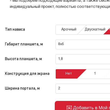
- мы подберём подходящие варианты, а также смож
индивидуальный проект, полностью соответствующ
Тип навеса
Арочный
Двускатный
О компании
Сцен
Габарит планшета, м
8x6
Высота планшета, м
1,8
Под
Партнёры
Конструкция для экрана
Нет
1
Триб
Заказчики
Ширина портала, м
2
Пуль
Добавить в Мой 