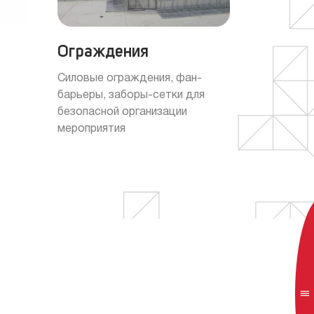
Ограждения
Пульто
Силовые ограждения, фан-
Конструкц
барьеры, заборы-сетки для
управляющ
безопасной организации
звуком об
мероприятия
оператор