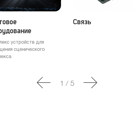
товое
Связь
рудование
лекс устройств для
щения сценического
лекса
1
/
5