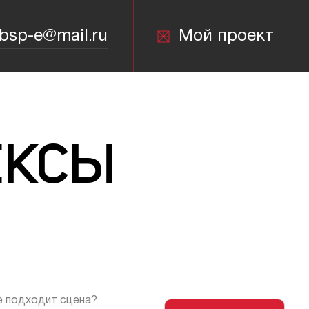
bsp-e@mail.ru
Мой проект
bsp-e@mail.ru
ЕКСЫ
е подходит сцена?