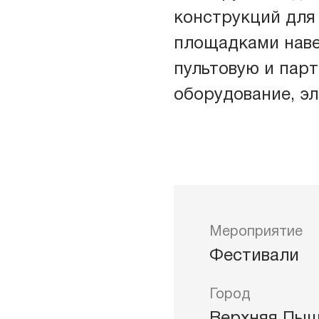
конструкций для
ры
Клим
площадками наве
пультовую и парт
ждения
оборудование, э
Мероприятие
Фестивали
Город