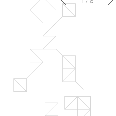
1
/
8
Шат
Контакты
Огра