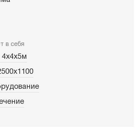
шма
т в себя
 4х4х5м
2500х1100
орудование
ечение