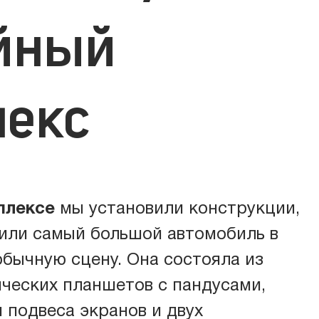
йный
лекс
овое оборудование
овое оборудование
плексе
мы установили конструкции,
ь
или самый большой автомобиль в
обычную сцену. Она состояла из
гообеспечение
ических планшетов с пандусами,
 подвеса экранов и двух