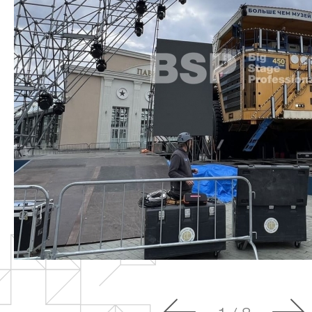
О компании
Сцен
Под
Партнёры
Триб
Заказчики
Пуль
Должники