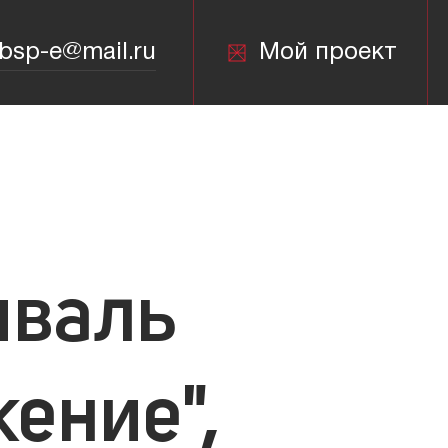
bsp-e@mail.ru
Мой проект
bsp-e@mail.ru
иваль
ение",