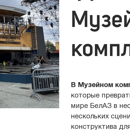
Музе
комп
ические комплексы
Звук
иумы
Свет
В Музейном ком
уны
Связ
которые преврат
мире БелАЗ в не
товые башни
Энер
нескольких сцен
конструктива для