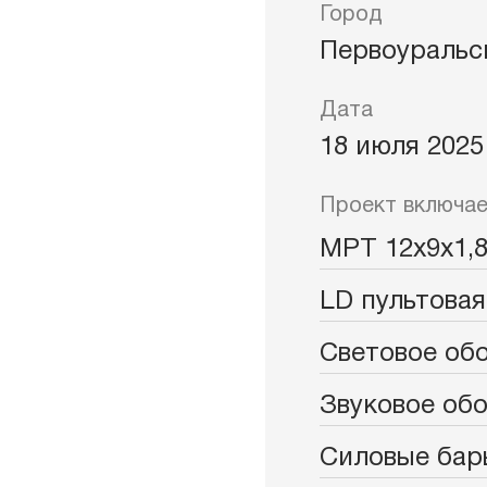
ры
Клим
Город
Первоуральс
ждения
Дата
18 июля 2025
Проект включае
МРТ 12х9х1,8.
LD пультовая
Световое об
Звуковое об
Силовые бар