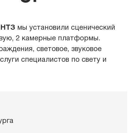
ПНТЗ
мы установили сценический
овое оборудование
овую, 2 камерные платформы.
аждения, световое, звуковое
овое оборудование
слуги специалистов по свету и
ь
гообеспечение
урга