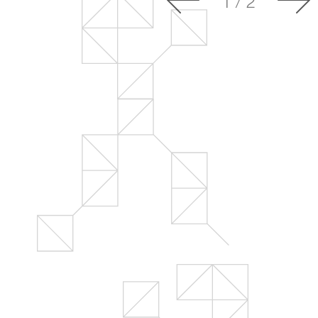
Шат
1
/
2
Контакты
Огра