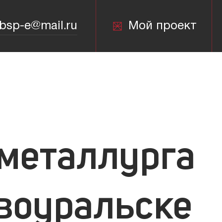
bsp-e@mail.ru
Мой проект
bsp-e@mail.ru
металлурга
воуральске