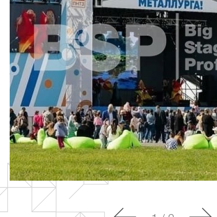
О компании
Сцен
Под
Партнёры
Триб
Заказчики
Пуль
Должники