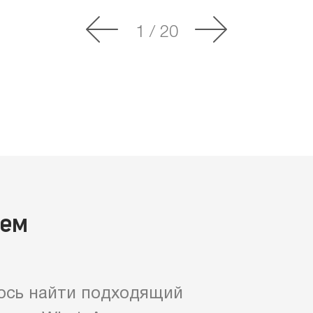
1
/
20
яем
ось найти подходящий