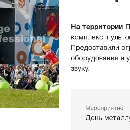
На территории 
ические комплексы
Звук
комплекс, пульт
Предоставили огр
иумы
Свет
оборудование и у
звуку.
уны
Связ
товые башни
Энер
Мероприятие
День металл