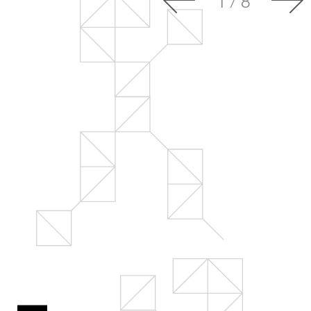
Контакты
1
/
8
Огра