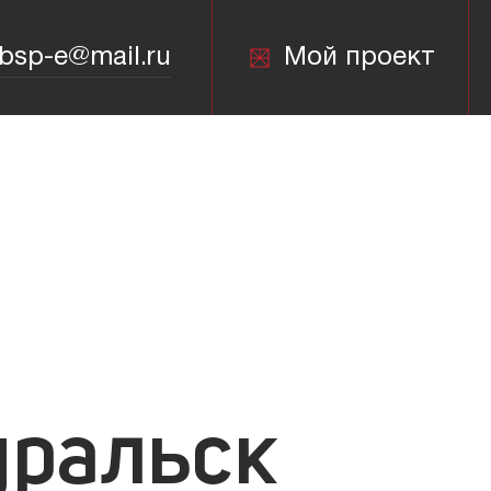
bsp-e@mail.ru
Мой проект
bsp-e@mail.ru
уральск