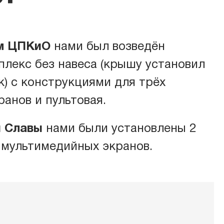
овое оборудование
ом ЦПКиО
нами был возведён
плекс без навеса (крышу установил
овое оборудование
) с конструкциями для трёх
анов и пультовая.
ь
й Славы
нами были установлены 2
 мультимедийных экранов.
гообеспечение
ат-оборудование