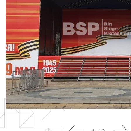
О компании
Сцен
Под
Партнёры
Триб
Заказчики
Пуль
Должники
Шат