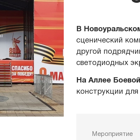
ические комплексы
Звук
В Новоуральск
сценический ком
иумы
Свет
другой подрядчик
светодиодных экр
уны
Связ
На Аллее Боево
конструкции для
товые башни
Энер
ры
Клим
Мероприятие